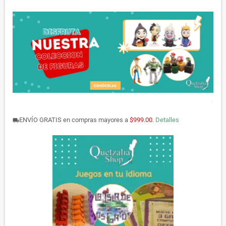
.
ENVÍO GRATIS en compras mayores a
$999.00
.
Detalles
local_shipping