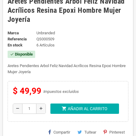
Aretes Pendientes Arbol Feliz Navidad
Acrílicos Resina Epoxi Hombre Mujer
Joyería
Marca
Unbranded
Referencia
QS000509
En stock
6 Artículos
Disponible
check
Aretes Pendientes Arbol Feliz Navidad Acrílicos Resina Epoxi Hombre
Mujer Joyería
$ 49,99
Impuestos excluidos
shopping_cart
remove
add
AÑADIR AL CARRITO
Compartir
Tuitear
Pinterest