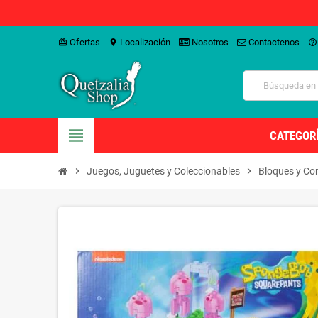
Ofertas
Localización
Nosotros
Contactenos
card_giftcard
location_on
help_outline
view_headline
CATEGOR
chevron_right
Juegos, Juguetes y Coleccionables
chevron_right
Bloques y Co