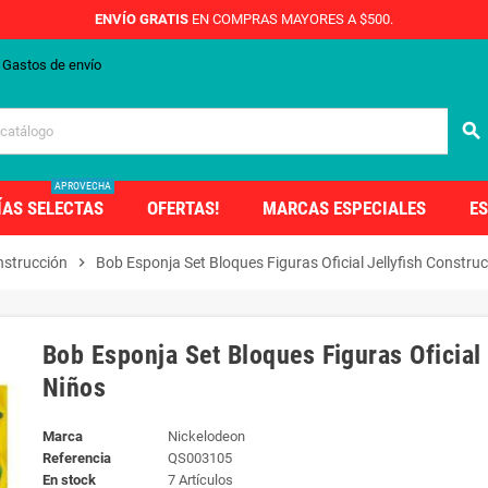
ENVÍO GRATIS
EN COMPRAS MAYORES A $500.
Gastos de envío
search
APROVECHA
ÍAS SELECTAS
OFERTAS!
MARCAS ESPECIALES
ES
nstrucción
chevron_right
Bob Esponja Set Bloques Figuras Oficial Jellyfish Constru
Bob Esponja Set Bloques Figuras Oficial
Niños
Marca
Nickelodeon
Referencia
QS003105
En stock
7 Artículos