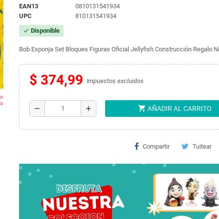
EAN13
0810131541934
UPC
810131541934
Disponible
check
Bob Esponja Set Bloques Figuras Oficial Jellyfish Construcción Regalo N
$ 374,99
Impuestos excluidos
t_map
shopping_cart
remove
add
AÑADIR AL CARRITO
Compartir
Tuitear