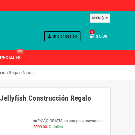
MXN $
0
person
Iniciar sesión
$ 0,00
PRO
PECIALES
cción Regalo Niños
 Jellyfish Construcción Regalo
ENVÍO GRATIS en compras mayores a
local_shipping
$999.00
.
Detalles