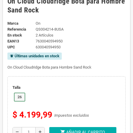
On Cloud Cloudridge Bota para Hombre
Sand Rock
Marca
On
Referencia
QS004214-8USA
En stock
2 Artículos
EAN13
7630040594950
UPC
630040594950
Últimas unidades en stock
notifications_active
On Cloud Cloudridge Bota para Hombre Sand Rock
Talla
26
$ 4.199,99
Impuestos excluidos
shopping_cart
remove
add
AÑADIR AL CARRITO