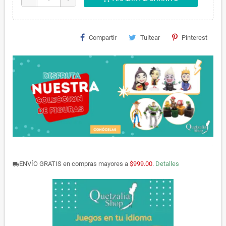
Compartir
Tuitear
Pinterest
.
ENVÍO GRATIS en compras mayores a
$999.00
.
Detalles
local_shipping