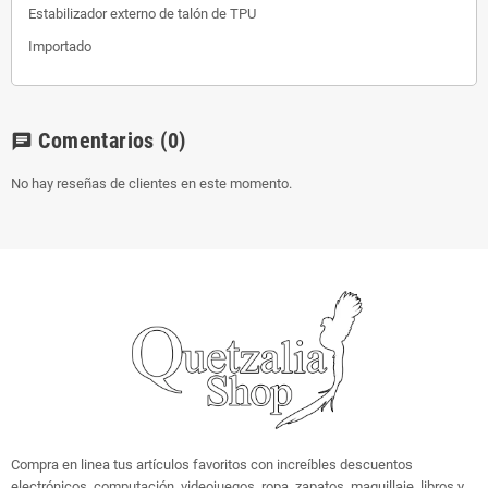
Estabilizador externo de talón de TPU
Importado
Comentarios
(0)
chat
No hay reseñas de clientes en este momento.
Compra en linea tus artículos favoritos con increíbles descuentos
electrónicos, computación, videojuegos, ropa, zapatos, maquillaje, libros y