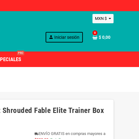
MXN $
0
person
Iniciar sesión
$ 0,00
PRO
PECIALES
Shrouded Fable Elite Trainer Box
ENVÍO GRATIS en compras mayores a
local_shipping