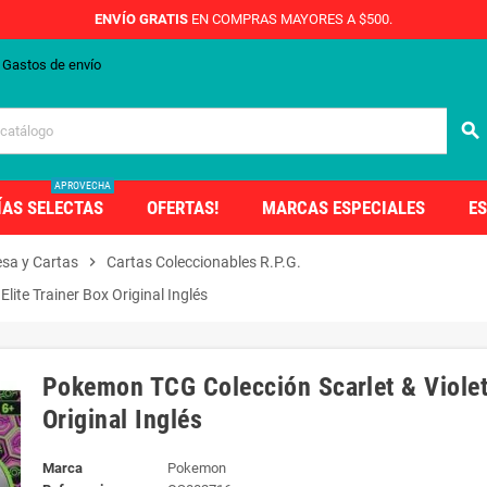
ENVÍO GRATIS
EN COMPRAS MAYORES A $500.
Gastos de envío
search
APROVECHA
ÍAS SELECTAS
OFERTAS!
MARCAS ESPECIALES
ES
sa y Cartas
chevron_right
Cartas Coleccionables R.P.G.
ite Trainer Box Original Inglés
Pokemon TCG Colección Scarlet & Violet 
Original Inglés
Marca
Pokemon