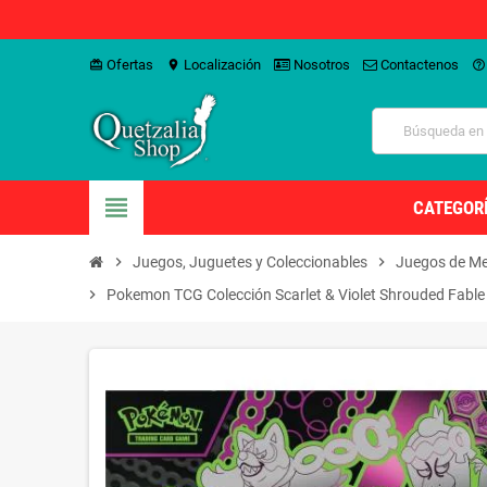
Ofertas
Localización
Nosotros
Contactenos
card_giftcard
location_on
help_outline
view_headline
CATEGOR
chevron_right
Juegos, Juguetes y Coleccionables
chevron_right
Juegos de Me
chevron_right
Pokemon TCG Colección Scarlet & Violet Shrouded Fable El