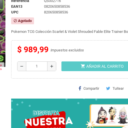
Referencia
QS002716
EAN13
0820650858536
UPC
820650858536
Agotado
block
Pokemon TCG Colección Scarlet & Violet Shrouded Fable Elite Trainer Box
$ 989,99
Impuestos excluidos
shopping_cart
t_map
remove
add
AÑADIR AL CARRITO
Compartir
Tuitear