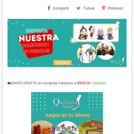
Compartir
Tuitear
Pinterest
.
ENVÍO GRATIS en compras mayores a
$999.00
.
Detalles
local_shipping