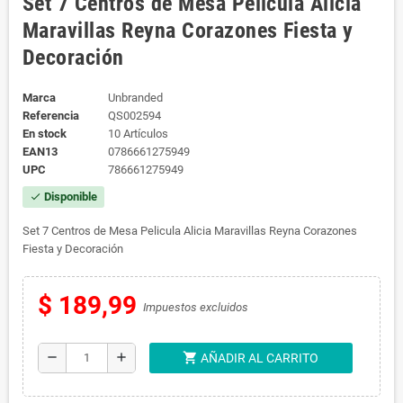
Set 7 Centros de Mesa Pelicula Alicia
Maravillas Reyna Corazones Fiesta y
Decoración
Marca
Unbranded
Referencia
QS002594
En stock
10 Artículos
EAN13
0786661275949
UPC
786661275949
Disponible
check
Set 7 Centros de Mesa Pelicula Alicia Maravillas Reyna Corazones
Fiesta y Decoración
$ 189,99
Impuestos excluidos
shopping_cart
remove
add
AÑADIR AL CARRITO