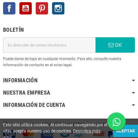
Facebook
YouTube
Pinterest
Instagram
BOLETÍN
OK
Puede darse de baja en cualquier momento. Para ello, consulte nuestra
información de contacto en el aviso legal.
INFORMACIÓN
NUESTRA EMPRESA
INFORMACIÓN DE CUENTA
Copyright © 2024
QuetzaliaShop
| Diseñado por
K
Este sitio utiliza cookies. Al continuar navegando por el
sitio, acepta nuestro uso de cookies.
Descubra más
ACEPTAR
aquí
.