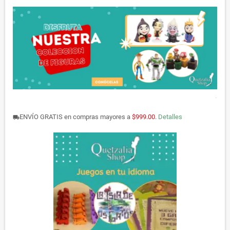
.
ENVÍO GRATIS en compras mayores a
$999.00
.
Detalles
local_shipping