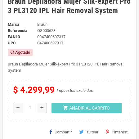
Braun Depiladora Mujer Silk-expert Pro
3 PL3120 IPL Hair Removal System
Marca
Braun
Referencia
QS003623
EAN13
0047400697317
UPC
047400697317
Agotado
block
Braun Depiladora Mujer Silk-expert Pro 3 PL3120 IPL Hair Removal
System
$ 4.299,99
Impuestos excluidos
shopping_cart
remove
add
AÑADIR AL CARRITO
Compartir
Tuitear
Pinterest