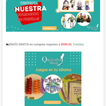
.
ENVÍO GRATIS en compras mayores a
$999.00
.
Detalles
local_shipping