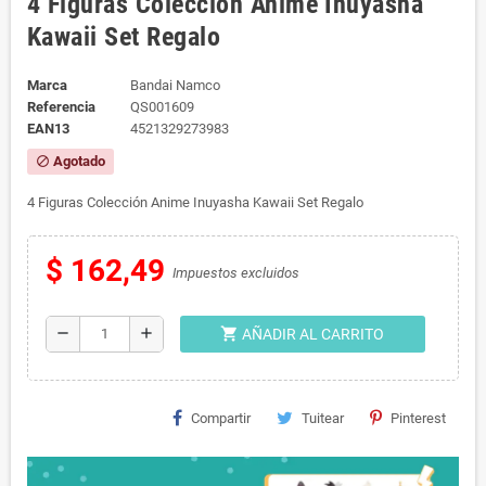
4 Figuras Colección Anime Inuyasha
Kawaii Set Regalo
Marca
Bandai Namco
Referencia
QS001609
EAN13
4521329273983
Agotado
block
4 Figuras Colección Anime Inuyasha Kawaii Set Regalo
$ 162,49
Impuestos excluidos
shopping_cart
remove
add
AÑADIR AL CARRITO
Compartir
Tuitear
Pinterest