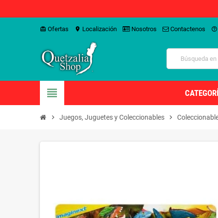
Ofertas
Localización
Nosotros
Contactenos
card_giftcard
location_on
help_outline
view_headline
CATEGOR
chevron_right
Juegos, Juguetes y Coleccionables
chevron_right
Coleccionabl