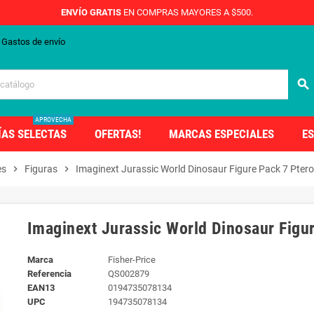
ENVÍO GRATIS
EN COMPRAS MAYORES A $500.
Gastos de envío
search
APROVECHA
ÍAS SELECTAS
OFERTAS!
MARCAS ESPECIALES
ES
es
chevron_right
Figuras
chevron_right
Imaginext Jurassic World Dinosaur Figure Pack 7 Ptero
Imaginext Jurassic World Dinosaur Figur
Marca
Fisher-Price
Referencia
QS002879
EAN13
0194735078134
UPC
194735078134