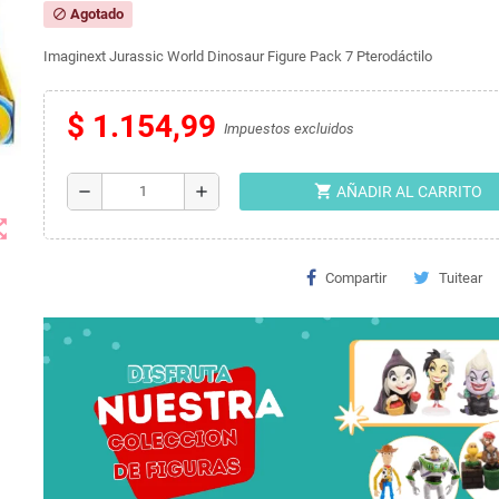
Agotado
block
Imaginext Jurassic World Dinosaur Figure Pack 7 Pterodáctilo
$ 1.154,99
Impuestos excluidos
shopping_cart
remove
add
AÑADIR AL CARRITO
t_map
Compartir
Tuitear