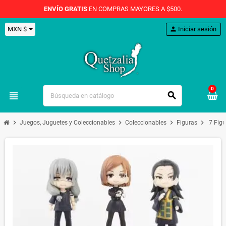
ENVÍO GRATIS
EN COMPRAS MAYORES A $500.
MXN $
person
Iniciar sesión
0
view_headline
search
chevron_right
chevron_right
chevron_right
chevron_right
Juegos, Juguetes y Coleccionables
Coleccionables
Figuras
7 Fig