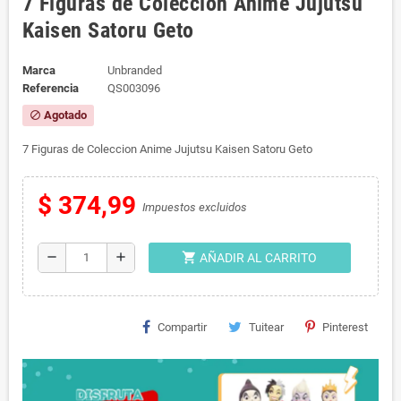
7 Figuras de Coleccion Anime Jujutsu
Kaisen Satoru Geto
Marca
Unbranded
Referencia
QS003096
Agotado
block
7 Figuras de Coleccion Anime Jujutsu Kaisen Satoru Geto
$ 374,99
Impuestos excluidos
shopping_cart
remove
add
AÑADIR AL CARRITO
Compartir
Tuitear
Pinterest