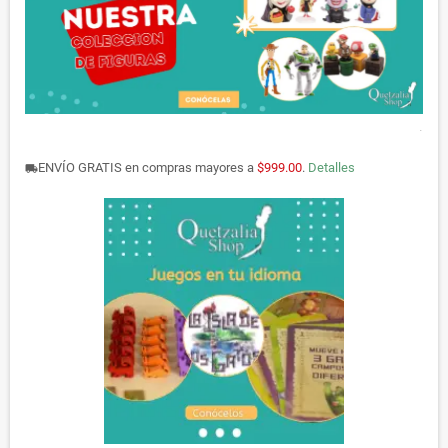
.
ENVÍO GRATIS en compras mayores a
$999.00
.
Detalles
local_shipping