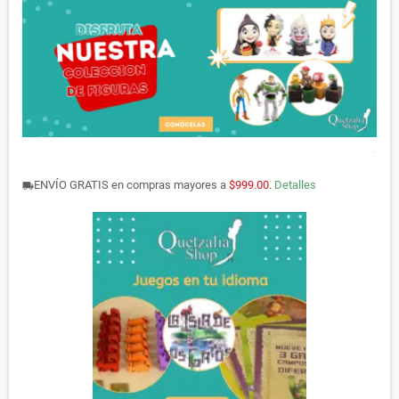
.
ENVÍO GRATIS en compras mayores a
$999.00
.
Detalles
local_shipping