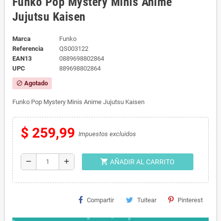
Funko Pop Mystery Minis Anime
Jujutsu Kaisen
Marca
Funko
Referencia
QS003122
EAN13
0889698802864
UPC
889698802864
Agotado
block
Funko Pop Mystery Minis Anime Jujutsu Kaisen
$ 259,99
Impuestos excluidos
shopping_cart
remove
add
AÑADIR AL CARRITO
Compartir
Tuitear
Pinterest