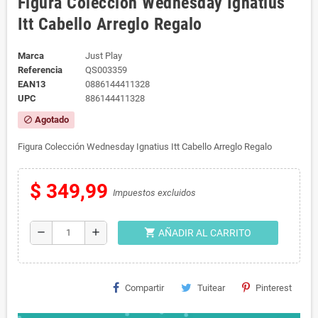
Figura Colección Wednesday Ignatius
Itt Cabello Arreglo Regalo
Marca
Just Play
Referencia
QS003359
EAN13
0886144411328
UPC
886144411328
Agotado
block
Figura Colección Wednesday Ignatius Itt Cabello Arreglo Regalo
$ 349,99
Impuestos excluidos
shopping_cart
remove
add
AÑADIR AL CARRITO
Compartir
Tuitear
Pinterest