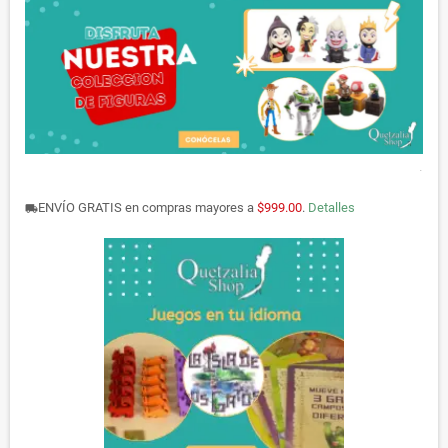
.
ENVÍO GRATIS en compras mayores a
$999.00
.
Detalles
local_shipping