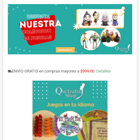
.
ENVÍO GRATIS en compras mayores a
$999.00
.
Detalles
local_shipping