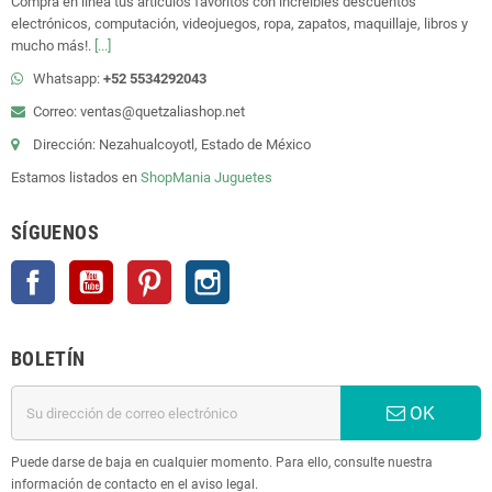
Compra en linea tus artículos favoritos con increíbles descuentos
electrónicos, computación, videojuegos, ropa, zapatos, maquillaje, libros y
mucho más!.
[...]
Whatsapp:
+52 5534292043
Correo: ventas@quetzaliashop.net
Dirección: Nezahualcoyotl, Estado de México
Estamos listados en
ShopMania
Juguetes
SÍGUENOS
Facebook
YouTube
Pinterest
Instagram
BOLETÍN
OK
Puede darse de baja en cualquier momento. Para ello, consulte nuestra
información de contacto en el aviso legal.