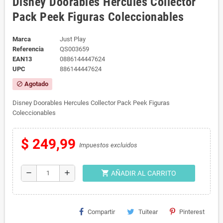
Disney Doorables Hercules Collector
Pack Peek Figuras Coleccionables
Marca
Just Play
Referencia
QS003659
EAN13
0886144447624
UPC
886144447624
Agotado
block
Disney Doorables Hercules Collector Pack Peek Figuras
Coleccionables
$ 249,99
Impuestos excluidos
shopping_cart
remove
add
AÑADIR AL CARRITO
Compartir
Tuitear
Pinterest