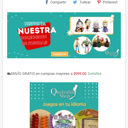
Compartir
Tuitear
Pinterest
.
ENVÍO GRATIS en compras mayores a
$999.00
.
Detalles
local_shipping