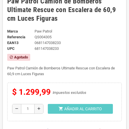
Paw Patrol Camión de Bomberos
Ultimate Rescue con Escalera de 60,9
cm Luces Figuras
Marca
Paw Patrol
Referencia
QS004305
EAN13
0681147038233
UPC
681147038233
Agotado
block
Paw Patrol Camión de Bomberos Ultimate Rescue con Escalera de
60,9 cm Luces Figuras
$ 1.299,99
Impuestos excluidos
shopping_cart
remove
add
AÑADIR AL CARRITO