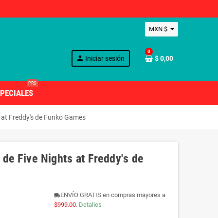
MXN $
0
person
Iniciar sesión
$ 0,00
PRO
PECIALES
s at Freddy's de Funko Games
 de Five Nights at Freddy's de
ENVÍO GRATIS en compras mayores a
local_shipping
$999.00
.
Detalles