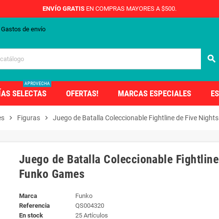
ENVÍO GRATIS
EN COMPRAS MAYORES A $500.
Gastos de envío
search
APROVECHA
ÍAS SELECTAS
OFERTAS!
MARCAS ESPECIALES
ES
es
chevron_right
Figuras
chevron_right
Juego de Batalla Coleccionable Fightline de Five Night
Juego de Batalla Coleccionable Fightline
Funko Games
Marca
Funko
Referencia
QS004320
En stock
25 Artículos