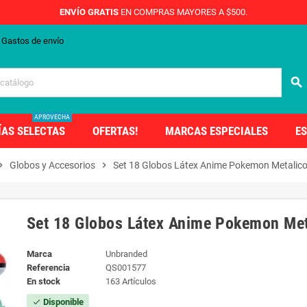
ENVÍO GRATIS
EN COMPRAS MAYORES A $500.
Gastos de envío
search
APROVECHA
ÍAS SELECTAS
OFERTAS!
MARCAS ESPECIALES
ES
on_right
Globos y Accesorios
chevron_right
Set 18 Globos Látex Anime Pokemon Metalico
Set 18 Globos Látex Anime Pokemon Meta
Marca
Unbranded
Referencia
QS001577
En stock
163 Artículos
Disponible
check