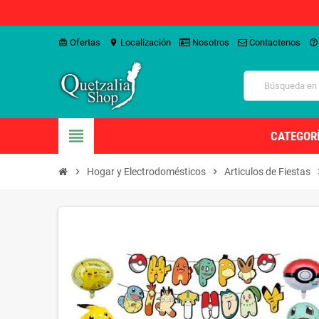
Ofertas
Localización
Nosotros
Contactenos
card_giftcard
location_on
help_outline
view_headline
CATEGOR
chevron_right
Hogar y Electrodomésticos
chevron_right
Articulos de Fiestas
chevr