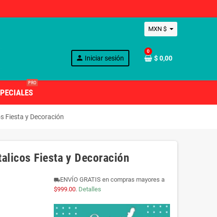
MXN $
0
person
Iniciar sesión
$ 0,00
PRO
PECIALES
s Fiesta y Decoración
licos Fiesta y Decoración
ENVÍO GRATIS en compras mayores a
local_shipping
$999.00
.
Detalles