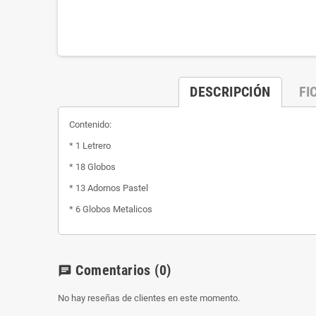
DESCRIPCIÓN
FI
Contenido:
* 1 Letrero
* 18 Globos
* 13 Adornos Pastel
* 6 Globos Metalicos
Comentarios
(0)
chat
No hay reseñas de clientes en este momento.