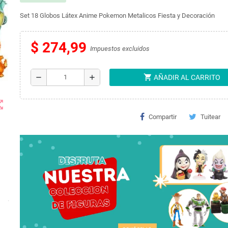
Set 18 Globos Látex Anime Pokemon Metalicos Fiesta y Decoración
$ 274,99
Impuestos excluidos
shopping_cart
remove
add
AÑADIR AL CARRITO
t_map
Compartir
Tuitear
.