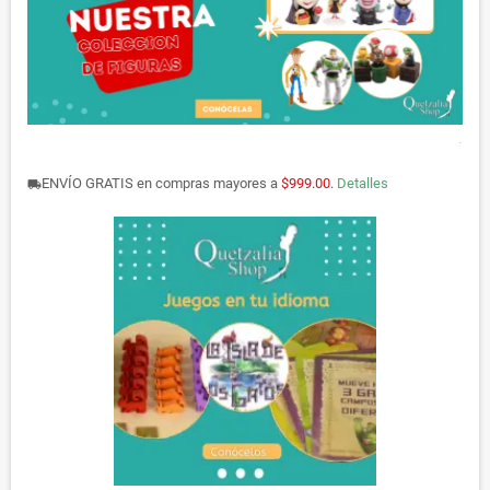
.
ENVÍO GRATIS en compras mayores a
$999.00
.
Detalles
local_shipping