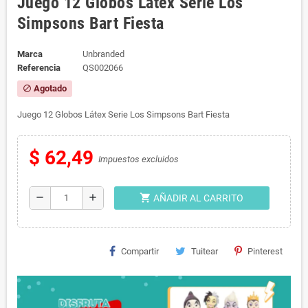
Juego 12 Globos Látex Serie Los
Simpsons Bart Fiesta
Marca
Unbranded
Referencia
QS002066
Agotado
block
Juego 12 Globos Látex Serie Los Simpsons Bart Fiesta
$ 62,49
Impuestos excluidos
shopping_cart
remove
add
AÑADIR AL CARRITO
Compartir
Tuitear
Pinterest