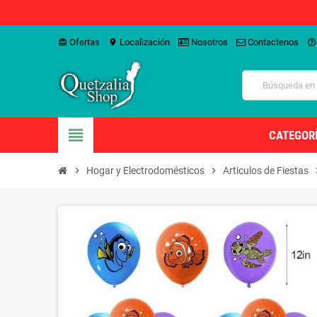
Ofertas
Localización
Nosotros
Contactenos
card_giftcard
location_on
help_outline
view_headline
CATEGOR
chevron_right
Hogar y Electrodomésticos
chevron_right
Articulos de Fiestas
chevr