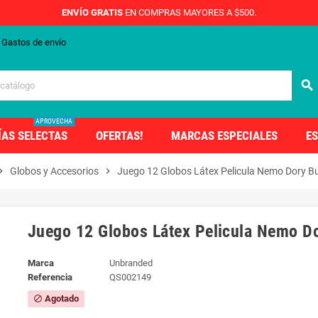
ENVÍO GRATIS
EN COMPRAS MAYORES A $500.
Gastos de envío
search
APROVECHA
ÍAS SELECTAS
OFERTAS!
MARCAS ESPECIALES
ES
on_right
Globos y Accesorios
chevron_right
Juego 12 Globos Látex Pelicula Nemo Dory B
Juego 12 Globos Látex Pelicula Nemo D
Marca
Unbranded
Referencia
QS002149
Agotado
block