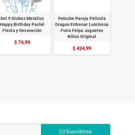
Set 9 Globos Metálico
Peluche Pareja Pelicula
Juego 1
Happy Birthday Pastel
Dragon Entrenar Luminosa
Pelicul
Fiesta y Decoración
Furia Felpa Juguetes
Cumpl
Niños Original
$ 74,99
$ 424,99
Suscribirse