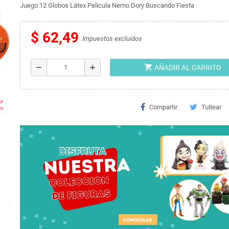
Juego 12 Globos Látex Pelicula Nemo Dory Buscando Fiesta
$ 62,49
Impuestos excluidos
shopping_cart
remove
add
AÑADIR AL CARRITO
t_map
Compartir
Tuitear
.