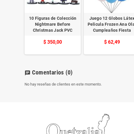
Metálico
10 Figuras de Colección
Juego 12 Globos Láte
l Fiesta y
Nightmare Before
Pelicula Frozen Ana Ol
ión
Christmas Jack PVC
Cumpleaños Fiesta
9
$ 350,00
$ 62,49
Comentarios
(0)
chat
No hay reseñas de clientes en este momento.