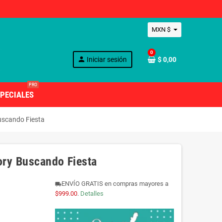
MXN $
0
person
Iniciar sesión
$ 0,00
PRO
PECIALES
uscando Fiesta
ory Buscando Fiesta
ENVÍO GRATIS en compras mayores a
local_shipping
$999.00
.
Detalles