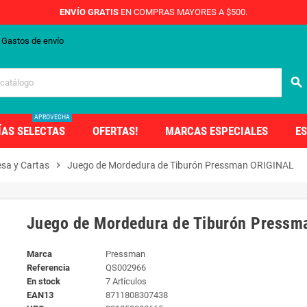
ENVÍO GRATIS
EN COMPRAS MAYORES A $500.
Gastos de envío
search
APROVECHA
ÍAS SELECTAS
OFERTAS!
MARCAS ESPECIALES
ES
sa y Cartas
chevron_right
Juego de Mordedura de Tiburón Pressman ORIGINAL
Juego de Mordedura de Tiburón Pressm
Marca
Pressman
Referencia
QS002966
En stock
7 Artículos
EAN13
8711808307438