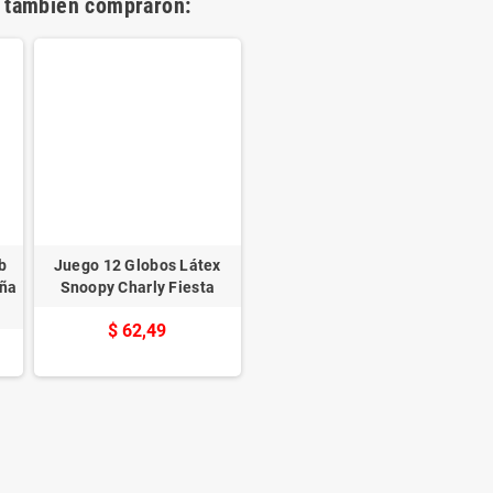
o también compraron:
b
Juego 12 Globos Látex
iña
Snoopy Charly Fiesta
$ 62,49