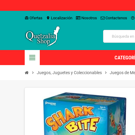
Ofertas
Localización
Nosotros
Contactenos
card_giftcard
location_on
help_outline
view_headline
CATEGOR
chevron_right
Juegos, Juguetes y Coleccionables
chevron_right
Juegos de Me