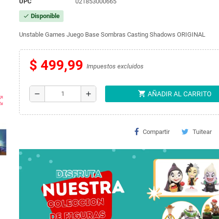
UPC
021853000665
Disponible
check
Unstable Games Juego Base Sombras Casting Shadows ORIGINAL
$ 499,99
Impuestos excluidos
shopping_cart
remove
add
AÑADIR AL CARRITO
t_map
Compartir
Tuitear