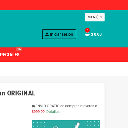
MXN $
0
person
Iniciar sesión
$ 0,00
PRO
PECIALES
an ORIGINAL
ENVÍO GRATIS en compras mayores a
local_shipping
$999.00
.
Detalles