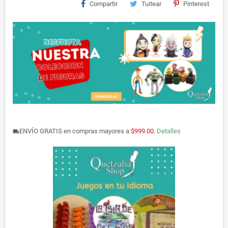
Compartir
Tuitear
Pinterest
.
ENVÍO GRATIS en compras mayores a
$999.00
.
Detalles
local_shipping