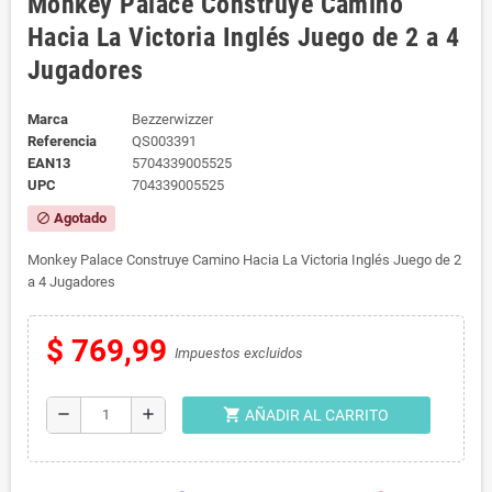
Monkey Palace Construye Camino
Hacia La Victoria Inglés Juego de 2 a 4
Jugadores
Marca
Bezzerwizzer
Referencia
QS003391
EAN13
5704339005525
UPC
704339005525
Agotado
block
Monkey Palace Construye Camino Hacia La Victoria Inglés Juego de 2
a 4 Jugadores
$ 769,99
Impuestos excluidos
shopping_cart
remove
add
AÑADIR AL CARRITO