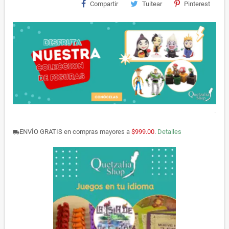
Compartir
Tuitear
Pinterest
.
ENVÍO GRATIS en compras mayores a
$999.00
.
Detalles
local_shipping