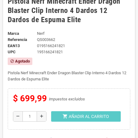
Pistola Nerf Minecraft Ender Dragon
Blaster Clip Interno 4 Dardos 12
Dardos de Espuma Elite
Marca
Nerf
Referencia
QS003662
EAN13
0195166241821
UPC
195166241821
Agotado
block
Pistola Nerf Minecraft Ender Dragon Blaster Clip Interno 4 Dardos 12
Dardos de Espuma Elite
$ 699,99
Impuestos excluidos
shopping_cart
remove
add
AÑADIR AL CARRITO