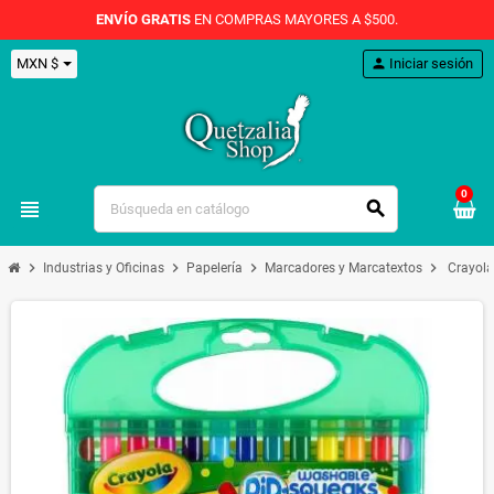
ENVÍO GRATIS
EN COMPRAS MAYORES A $500.
MXN $
person
Iniciar sesión
0
view_headline
search
chevron_right
chevron_right
chevron_right
chevron_right
Industrias y Oficinas
Papelería
Marcadores y Marcatextos
Crayola