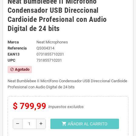
Neat Bumblebee II Micrófono
Condensador USB Direccional
Cardioide Profesional con Audio
Digital de 24 bits
Marca
Neat Microphones
Referencia
QS004314
EAN13
0731855710201
UPC
731855710201
Agotado
block
Neat Bumblebee II Micrófono Condensador USB Direccional Cardioide
Profesional con Audio Digital de 24 bits
$ 799,99
Impuestos excluidos
shopping_cart
remove
add
AÑADIR AL CARRITO