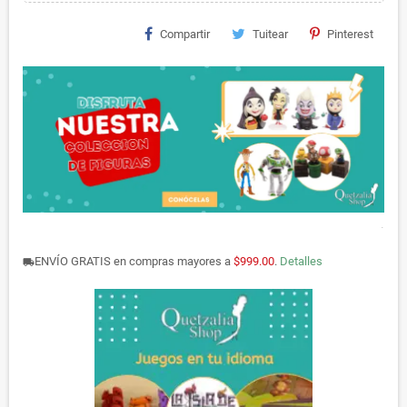
Compartir
Tuitear
Pinterest
.
ENVÍO GRATIS en compras mayores a
$999.00
.
Detalles
local_shipping