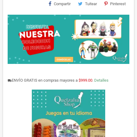
Compartir
Tuitear
Pinterest
.
ENVÍO GRATIS en compras mayores a
$999.00
.
Detalles
local_shipping