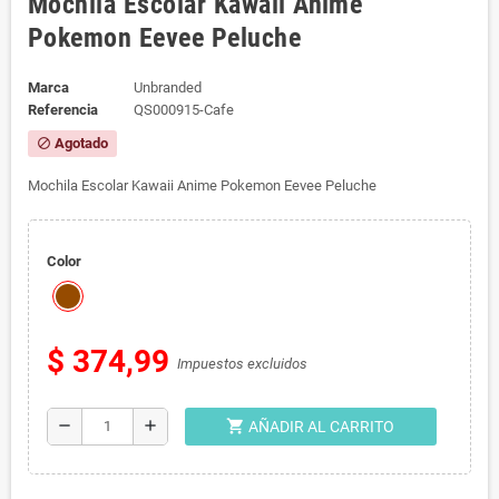
Mochila Escolar Kawaii Anime
Pokemon Eevee Peluche
Marca
Unbranded
Referencia
QS000915-Cafe
Agotado
block
Mochila Escolar Kawaii Anime Pokemon Eevee Peluche
Color
$ 374,99
Impuestos excluidos
shopping_cart
remove
add
AÑADIR AL CARRITO