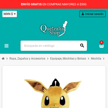
ENVÍO GRATIS
EN COMPRAS MAYORES A $500.
MXN $
person
Iniciar sesión
0
view_headline
search
chevron_right
chevron_right
chevron_right
chevron_right
Ropa, Zapatos y Accesorios
Equipaje, Mochilas y Bolsas
Mochila