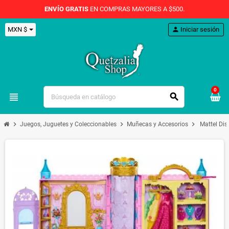
ENVÍO GRATIS
EN COMPRAS MAYORES A $500.
MXN $
person
Iniciar sesión
0
view_headline
search
chevron_right
chevron_right
chevron_right
Juegos, Juguetes y Coleccionables
Muñecas y Accesorios
Mattel Dis