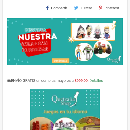
Compartir
Tuitear
Pinterest
.
ENVÍO GRATIS en compras mayores a
$999.00
.
Detalles
local_shipping