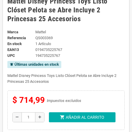
Mattel Disney Princess Toys Listo
Clóset Pelota se Abre Incluye 2
Princesas 25 Accesorios
Marca
Mattel
Referencia
QS003369
En stock
1 Artículo
EAN13
0194735225767
UPC
194735225767
Últimas unidades en stock
notifications_active
Mattel Disney Princess Toys Listo Clóset Pelota se Abre Incluye 2
Princesas 25 Accesorios
$ 714,99
Impuestos excluidos
shopping_cart
remove
add
AÑADIR AL CARRITO