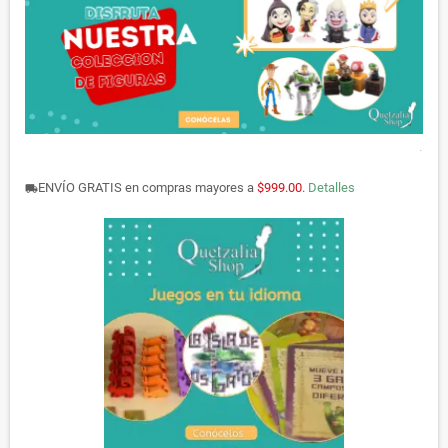
.
ENVÍO GRATIS en compras mayores a
$999.00
.
Detalles
local_shipping