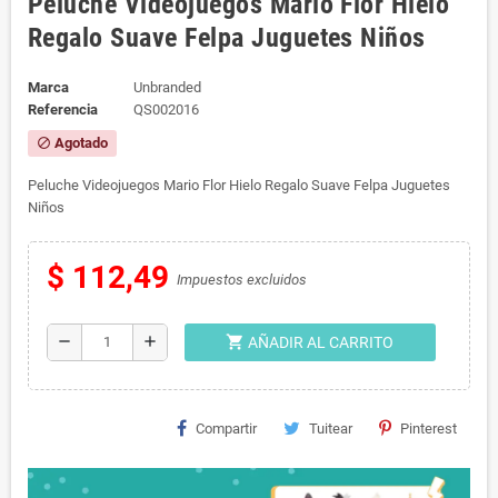
Peluche Videojuegos Mario Flor Hielo
Regalo Suave Felpa Juguetes Niños
Marca
Unbranded
Referencia
QS002016
Agotado
block
Peluche Videojuegos Mario Flor Hielo Regalo Suave Felpa Juguetes
Niños
$ 112,49
Impuestos excluidos
shopping_cart
remove
add
AÑADIR AL CARRITO
Compartir
Tuitear
Pinterest