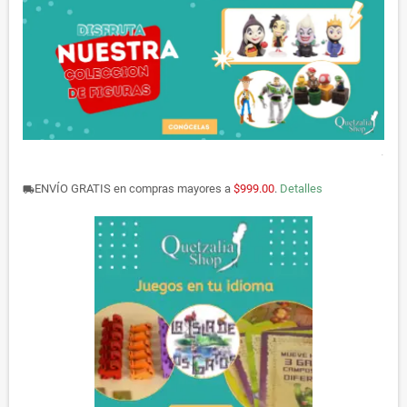
.
ENVÍO GRATIS en compras mayores a
$999.00
.
Detalles
local_shipping