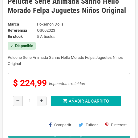
Peluche Serie Animada Sanrio Hello
Morado Felpa Juguetes Niños Original
Marca
Pokemon Dolls
Referencia
QS002023
En stock
5 Artículos
Disponible
check
Peluche Serie Animada Sanrio Hello Morado Felpa Juguetes Niños
Original
$ 224,99
Impuestos excluidos
shopping_cart
remove
add
AÑADIR AL CARRITO
Compartir
Tuitear
Pinterest