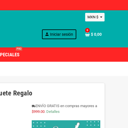
MXN $
0
person
Iniciar sesión
$ 0,00
PRO
PECIALES
guete Regalo
ENVÍO GRATIS en compras mayores a
local_shipping
$999.00
.
Detalles