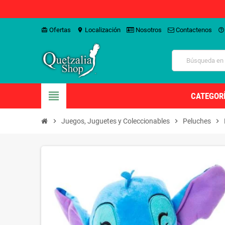
Ofertas
Localización
Nosotros
Contactenos
card_giftcard
location_on
help_outline
view_headline
CATEGOR
chevron_right
Juegos, Juguetes y Coleccionables
chevron_right
Peluches
chevron_right