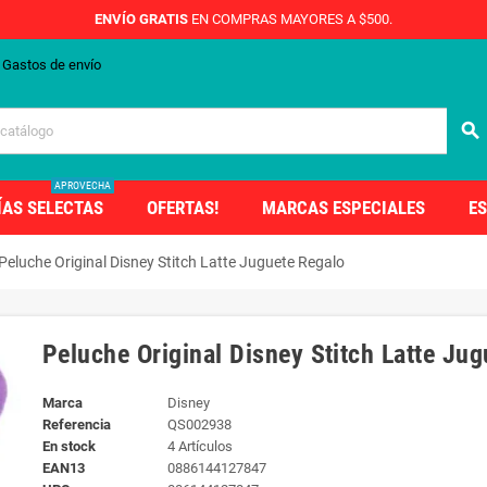
ENVÍO GRATIS
EN COMPRAS MAYORES A $500.
Gastos de envío
search
APROVECHA
ÍAS SELECTAS
OFERTAS!
MARCAS ESPECIALES
ES
Peluche Original Disney Stitch Latte Juguete Regalo
Peluche Original Disney Stitch Latte Ju
Marca
Disney
Referencia
QS002938
En stock
4 Artículos
EAN13
0886144127847