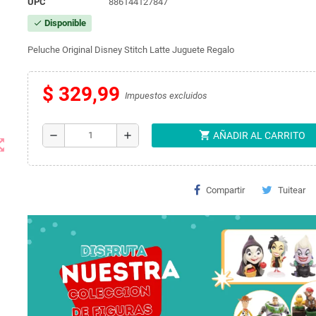
UPC
886144127847
Disponible
check
Peluche Original Disney Stitch Latte Juguete Regalo
$ 329,99
Impuestos excluidos
shopping_cart
remove
add
AÑADIR AL CARRITO
t_map
Compartir
Tuitear