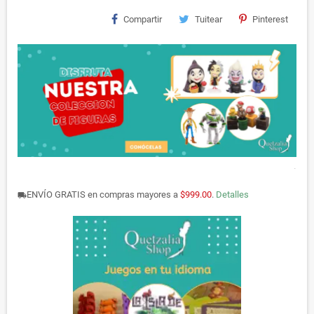
Compartir
Tuitear
Pinterest
.
ENVÍO GRATIS en compras mayores a
$999.00
.
Detalles
local_shipping