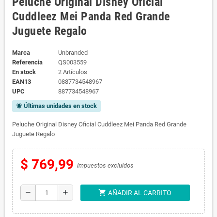
Peluche Original Disney Oficial
Cuddleez Mei Panda Red Grande
Juguete Regalo
Marca
Unbranded
Referencia
QS003559
En stock
2 Artículos
EAN13
0887734548967
UPC
887734548967
Últimas unidades en stock
notifications_active
Peluche Original Disney Oficial Cuddleez Mei Panda Red Grande
Juguete Regalo
$ 769,99
Impuestos excluidos
shopping_cart
remove
add
AÑADIR AL CARRITO