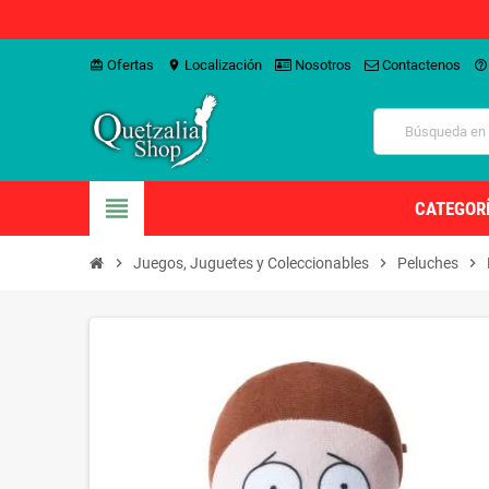
Ofertas
Localización
Nosotros
Contactenos
card_giftcard
location_on
help_outline
view_headline
CATEGOR
chevron_right
Juegos, Juguetes y Coleccionables
chevron_right
Peluches
chevron_right