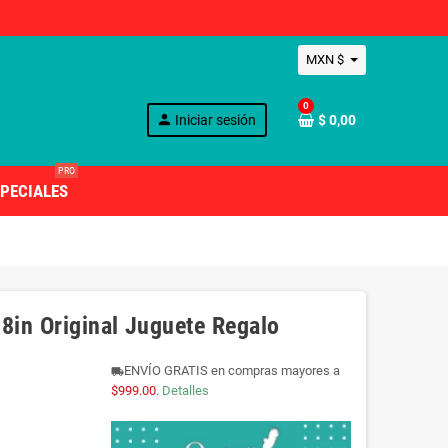
MXN $
0
person
Iniciar sesión
$ 0,00
PRO
PECIALES
8in Original Juguete Regalo
ENVÍO GRATIS en compras mayores a
local_shipping
$999.00
.
Detalles