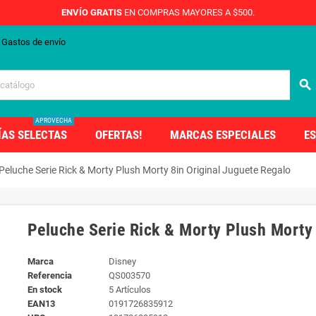
ENVÍO GRATIS
EN COMPRAS MAYORES A $500.
Gastos de envío
search
APROVECHA
ÍAS SELECTAS
OFERTAS!
MARCAS ESPECIALES
ES
Peluche Serie Rick & Morty Plush Morty 8in Original Juguete Regalo
Peluche Serie Rick & Morty Plush Morty 
Marca
Disney
Referencia
QS003570
En stock
5 Artículos
EAN13
0191726835912