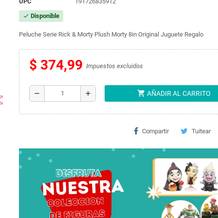
UPC
191726835912
Disponible
check
Peluche Serie Rick & Morty Plush Morty 8in Original Juguete Regalo
$ 374,99
Impuestos excluidos
shopping_cart
remove
add
AÑADIR AL CARRITO
t_map
Compartir
Tuitear