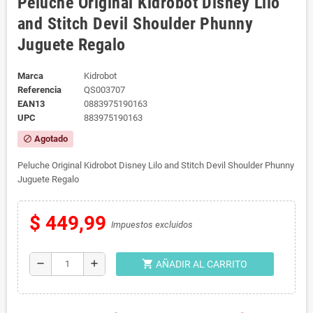
Peluche Original Kidrobot Disney Lilo
and Stitch Devil Shoulder Phunny
Juguete Regalo
Marca
Kidrobot
Referencia
QS003707
EAN13
0883975190163
UPC
883975190163
Agotado
block
Peluche Original Kidrobot Disney Lilo and Stitch Devil Shoulder Phunny
Juguete Regalo
$ 449,99
Impuestos excluidos
shopping_cart
remove
add
AÑADIR AL CARRITO