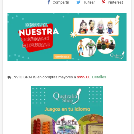
Compartir
Tuitear
Pinterest
.
ENVÍO GRATIS en compras mayores a
$999.00
.
Detalles
local_shipping