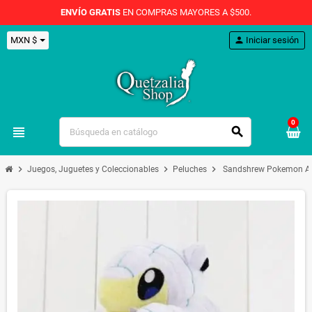
ENVÍO GRATIS
EN COMPRAS MAYORES A $500.
MXN $
person
Iniciar sesión
0
view_headline
search
chevron_right
chevron_right
chevron_right
Juegos, Juguetes y Coleccionables
Peluches
Sandshrew Pokemon Ani