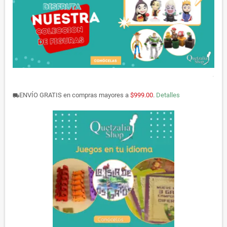
.
ENVÍO GRATIS en compras mayores a
$999.00
.
Detalles
local_shipping