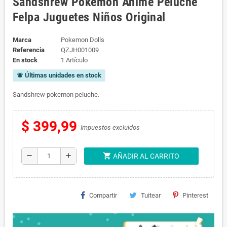
Sandshrew Pokemon Anime Peluche
Felpa Juguetes Niños Original
Marca
Pokemon Dolls
Referencia
QZJH001009
En stock
1 Artículo
Últimas unidades en stock
notifications_active
Sandshrew pokemon peluche.
$ 399,99
Impuestos excluidos
shopping_cart
remove
add
AÑADIR AL CARRITO
Compartir
Tuitear
Pinterest