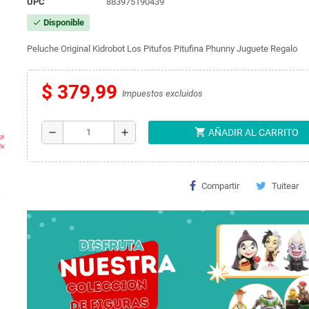
UPC
883975190439
Disponible
check
Peluche Original Kidrobot Los Pitufos Pitufina Phunny Juguete Regalo
$ 379,99
Impuestos excluidos
shopping_cart
remove
add
AÑADIR AL CARRITO
t_map
Compartir
Tuitear