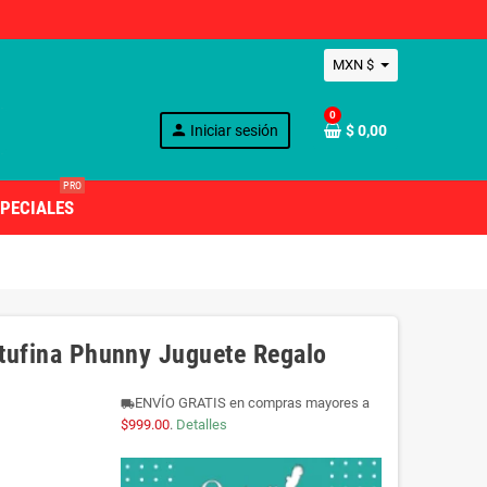
MXN $
0
person
Iniciar sesión
$ 0,00
PRO
PECIALES
itufina Phunny Juguete Regalo
ENVÍO GRATIS en compras mayores a
local_shipping
$999.00
.
Detalles