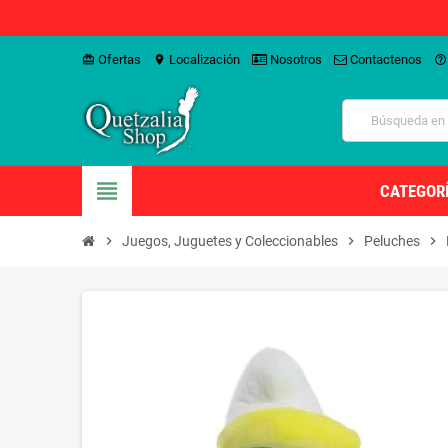
Ofertas
Localización
Nosotros
Contactenos
card_giftcard
location_on
help_outline
view_headline
CATEGOR
chevron_right
Juegos, Juguetes y Coleccionables
chevron_right
Peluches
chevron_right