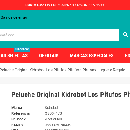
ENVÍO GRATIS
EN COMPRAS MAYORES A $500.
Gastos de envío
search
APROVECHA
ÍAS SELECTAS
OFERTAS!
MARCAS ESPECIALES
ES
Peluche Original Kidrobot Los Pitufos Pitufina Phunny Juguete Regalo
Peluche Original Kidrobot Los Pitufos P
Marca
Kidrobot
Referencia
QS004173
En stock
9 Artículos
EAN13
0883975190439