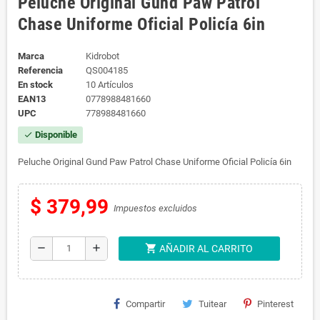
Peluche Original Gund Paw Patrol
Chase Uniforme Oficial Policía 6in
Marca
Kidrobot
Referencia
QS004185
En stock
10 Artículos
EAN13
0778988481660
UPC
778988481660
Disponible
check
Peluche Original Gund Paw Patrol Chase Uniforme Oficial Policía 6in
$ 379,99
Impuestos excluidos
shopping_cart
remove
add
AÑADIR AL CARRITO
Compartir
Tuitear
Pinterest