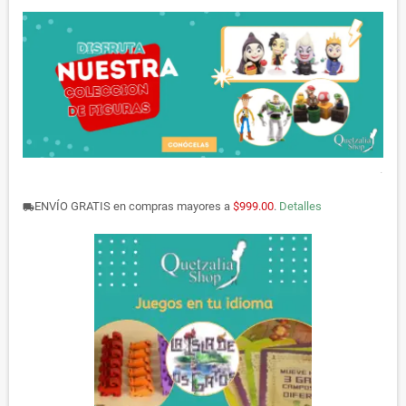
.
ENVÍO GRATIS en compras mayores a
$999.00
.
Detalles
local_shipping