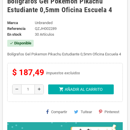
Bolígrafos Gel Pokemon Pikachu
Estudiante 0,5mm Oficina Escuela 4
Marca
Unbranded
Referencia
QZJH002289
En stock
30 Artículos
Disponible
check
Bolígrafos Gel Pokemon Pikachu Estudiante 0,5mm Oficina Escuela 4
$ 187,49
Impuestos excluidos
shopping_cart
remove
add
AÑADIR AL CARRITO
Compartir
Tuitear
Pinterest