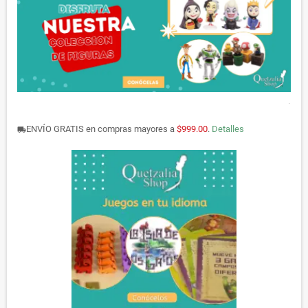
.
ENVÍO GRATIS en compras mayores a
$999.00
.
Detalles
local_shipping