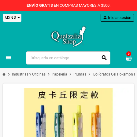
ENVÍO GRATIS
EN COMPRAS MAYORES A $500.
MXN $
person
Iniciar sesión
0
view_headline
search
chevron_right
chevron_right
chevron_right
chevron_right
Industrias y Oficinas
Papelería
Plumas
Bolígrafos Gel Pokemon P