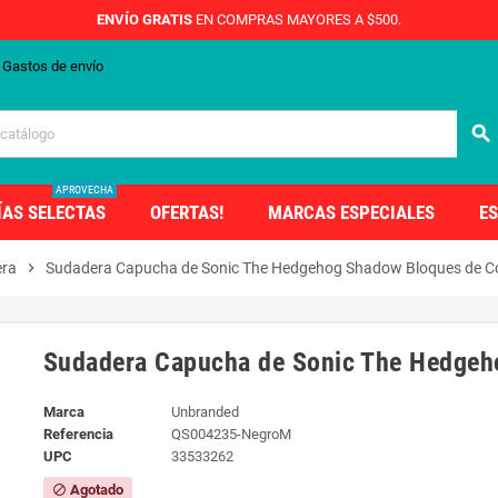
ENVÍO GRATIS
EN COMPRAS MAYORES A $500.
Gastos de envío
search
APROVECHA
ÍAS SELECTAS
OFERTAS!
MARCAS ESPECIALES
ES
ra
chevron_right
Sudadera Capucha de Sonic The Hedgehog Shadow Bloques de C
Sudadera Capucha de Sonic The Hedgeh
Marca
Unbranded
Referencia
QS004235-NegroM
UPC
33533262
Agotado
block