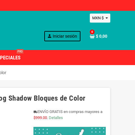
MXN $
0
person
Iniciar sesión
$ 0,00
PRO
PECIALES
olor
og Shadow Bloques de Color
ENVÍO GRATIS en compras mayores a
local_shipping
$999.00
.
Detalles