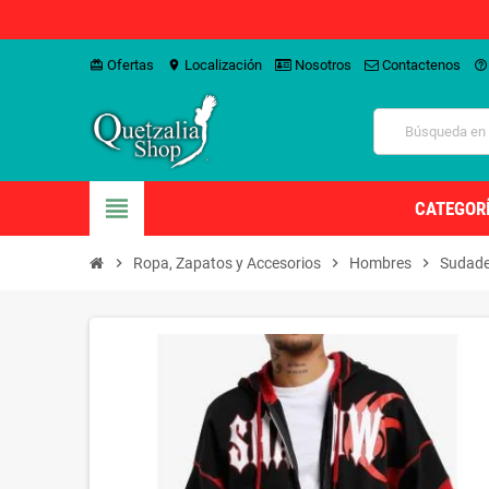
Ofertas
Localización
Nosotros
Contactenos
card_giftcard
location_on
help_outline
view_headline
CATEGOR
chevron_right
Ropa, Zapatos y Accesorios
chevron_right
Hombres
chevron_right
Sudade