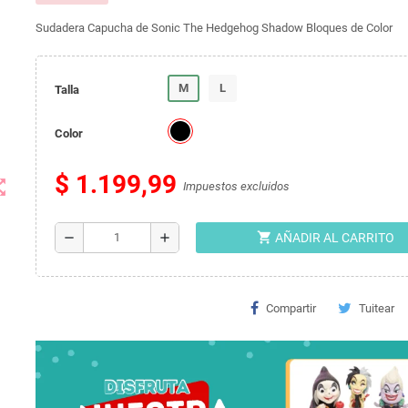
Sudadera Capucha de Sonic The Hedgehog Shadow Bloques de Color
M
L
Talla
Color
$ 1.199,99
t_map
Impuestos excluidos
shopping_cart
remove
add
AÑADIR AL CARRITO
Compartir
Tuitear