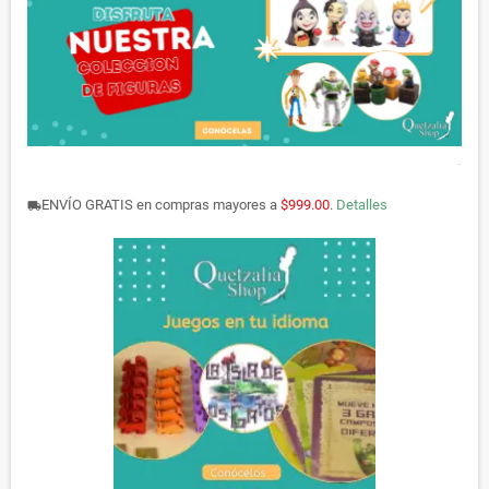
.
ENVÍO GRATIS en compras mayores a
$999.00
.
Detalles
local_shipping