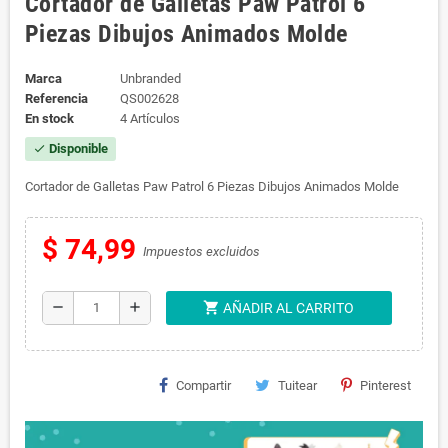
Cortador de Galletas Paw Patrol 6
Piezas Dibujos Animados Molde
Marca
Unbranded
Referencia
QS002628
En stock
4 Artículos
Disponible
check
Cortador de Galletas Paw Patrol 6 Piezas Dibujos Animados Molde
$ 74,99
Impuestos excluidos
shopping_cart
remove
add
AÑADIR AL CARRITO
Compartir
Tuitear
Pinterest