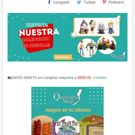
Compartir
Tuitear
Pinterest
.
ENVÍO GRATIS en compras mayores a
$999.00
.
Detalles
local_shipping