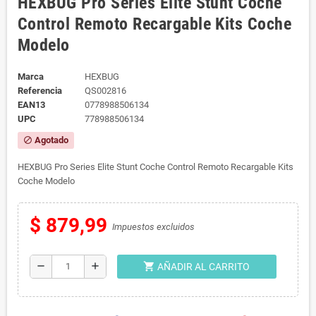
HEXBUG Pro Series Elite Stunt Coche
Control Remoto Recargable Kits Coche
Modelo
Marca
HEXBUG
Referencia
QS002816
EAN13
0778988506134
UPC
778988506134
Agotado
block
HEXBUG Pro Series Elite Stunt Coche Control Remoto Recargable Kits
Coche Modelo
$ 879,99
Impuestos excluidos
shopping_cart
remove
add
AÑADIR AL CARRITO