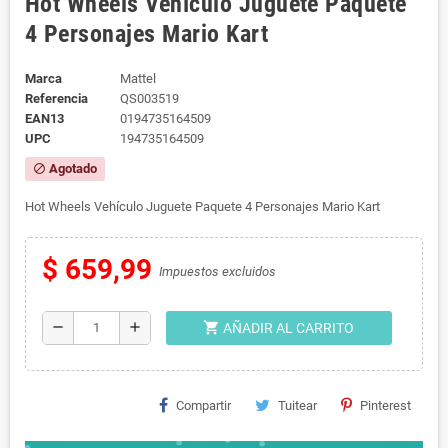
Hot Wheels Vehículo Juguete Paquete
4 Personajes Mario Kart
Marca
Mattel
Referencia
QS003519
EAN13
0194735164509
UPC
194735164509
Agotado
block
Hot Wheels Vehículo Juguete Paquete 4 Personajes Mario Kart
$ 659,99
Impuestos excluidos
shopping_cart
remove
add
AÑADIR AL CARRITO
Compartir
Tuitear
Pinterest