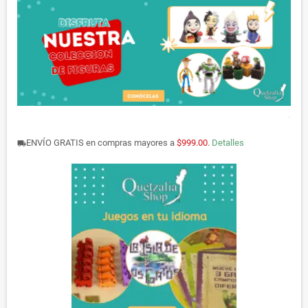
.
ENVÍO GRATIS en compras mayores a
$999.00
.
Detalles
local_shipping