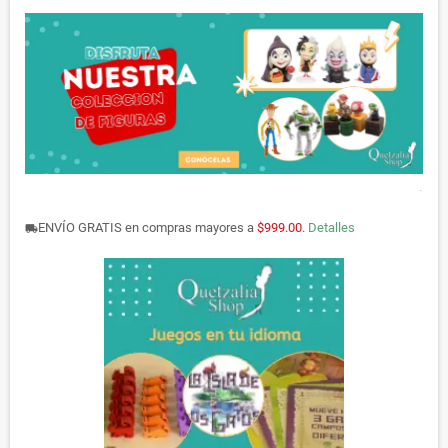
.
ENVÍO GRATIS en compras mayores a
$999.00
.
Detalles
local_shipping