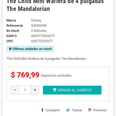
The Child Mini Waflera de 4 pulgadas
The Mandalorian
Marca
Disney
Referencia
QS003399
En stock
2 Artículos
EAN13
0655772020277
UPC
655772020277
Últimas unidades en stock
notifications_active
The Child Mini Waflera de 4 pulgadas The Mandalorian
$ 769,99
Impuestos excluidos
shopping_cart
remove
add
AÑADIR AL CARRITO
Compartir
Tuitear
Pinterest