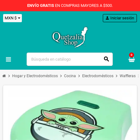
ENVÍO GRATIS
EN COMPRAS MAYORES A $500.
MXN $
person
Iniciar sesión
0
view_headline
search
chevron_right
chevron_right
chevron_right
chevron_right
chevron_r
Hogar y Electrodomésticos
Cocina
Electrodomésticos
Waffleras