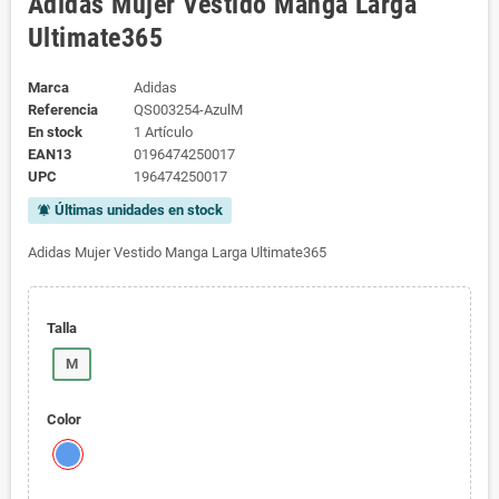
Adidas Mujer Vestido Manga Larga
Ultimate365
Marca
Adidas
Referencia
QS003254-AzulM
En stock
1 Artículo
EAN13
0196474250017
UPC
196474250017
Últimas unidades en stock
notifications_active
Adidas Mujer Vestido Manga Larga Ultimate365
Talla
M
Color