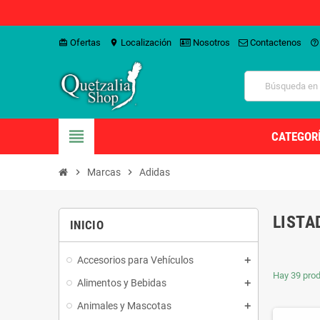
Ofertas
Localización
Nosotros
Contactenos
card_giftcard
location_on
help_outline
view_headline
CATEGOR
chevron_right
Marcas
chevron_right
Adidas
LISTA
INICIO
Accesorios para Vehículos
Hay 39 prod
Alimentos y Bebidas
Animales y Mascotas