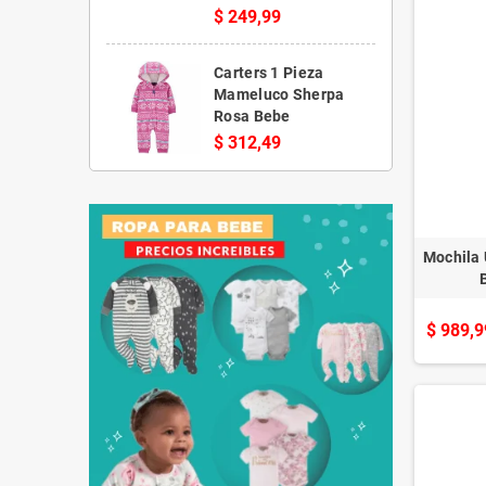
$ 249,99
Carters 1 Pieza
Mameluco Sherpa
Rosa Bebe
$ 312,49
Mochila 
$ 989,9