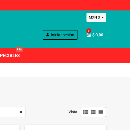
MXN $
0
person
Iniciar sesión
$ 0,00
PRO
PECIALES
view_comfy
view_list
view_headline
Vista