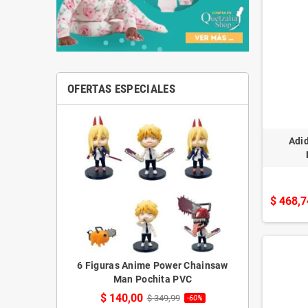
OFERTAS ESPECIALES
Adi
$ 468,7
6 Figuras Anime Power Chainsaw
Man Pochita PVC
$ 140,00
$ 349,99
-60%