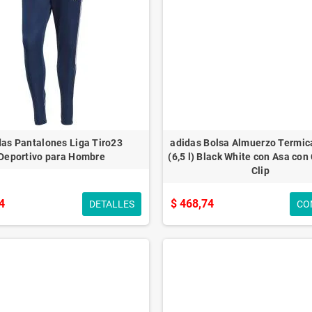
das Pantalones Liga Tiro23
adidas Bolsa Almuerzo Termica
Deportivo para Hombre
(6,5 l) Black White con Asa con
Clip
4
$ 468,74
DETALLES
CO