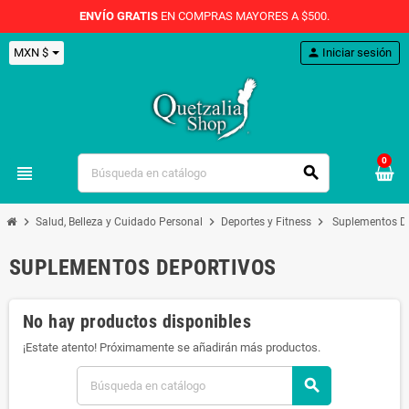
ENVÍO GRATIS
EN COMPRAS MAYORES A $500.
MXN $
person
Iniciar sesión
0
view_headline
search
chevron_right
chevron_right
chevron_right
Salud, Belleza y Cuidado Personal
Deportes y Fitness
Suplementos De
SUPLEMENTOS DEPORTIVOS
No hay productos disponibles
¡Estate atento! Próximamente se añadirán más productos.
search