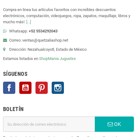
Compra en linea tus artículos favoritos con increíbles descuentos
electrónicos, computación, videojuegos, ropa, zapatos, maquillaje, libros y
mucho más!.
[...]
Whatsapp:
+52 5534292043
Correo: ventas@quetzaliashop.net
Dirección: Nezahualcoyotl, Estado de México
Estamos listados en
ShopMania
Juguetes
SÍGUENOS
Facebook
YouTube
Pinterest
Instagram
BOLETÍN
OK