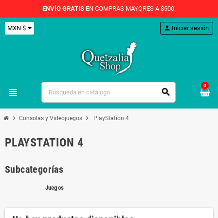
ENVÍO GRATIS
EN COMPRAS MAYORES A $500.
MXN $
person
Iniciar sesión
0
view_headline
search
chevron_right
chevron_right
Consolas y Videojuegos
PlayStation 4
PLAYSTATION 4
Subcategorías
Juegos