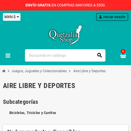
ENVÍO GRATIS
EN COMPRAS MAYORES A $500.
MXN $
person
Iniciar sesión
0
view_headline
search
chevron_right
chevron_right
Juegos, Juguetes y Coleccionables
Aire Libre y Deportes
AIRE LIBRE Y DEPORTES
Subcategorías
Bicicletas, Triciclos y Carritos