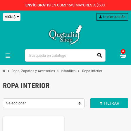
ENVÍO GRATIS
EN COMPRAS MAYORES A $500.
MXN $
person
Iniciar sesión
0
view_headline
search
chevron_right
chevron_right
chevron_right
Ropa, Zapatos y Accesorios
Infantiles
Ropa Interior
ROPA INTERIOR
Seleccionar
FILTRAR