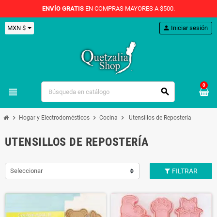
ENVÍO GRATIS
EN COMPRAS MAYORES A $500.
MXN $
person
Iniciar sesión
0
view_headline
search
chevron_right
chevron_right
chevron_right
Hogar y Electrodomésticos
Cocina
Utensillos de Repostería
UTENSILLOS DE REPOSTERÍA
Seleccionar
FILTRAR