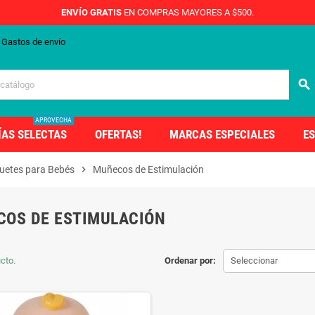
ENVÍO GRATIS
EN COMPRAS MAYORES A $500.
Gastos de envío
search
APROVECHA
ÍAS SELECTAS
OFERTAS!
MARCAS ESPECIALES
ES
uetes para Bebés
chevron_right
Muñecos de Estimulación
OS DE ESTIMULACIÓN
cto.
Ordenar por:
Seleccionar