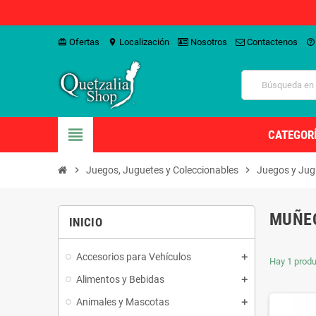
Ofertas
Localización
Nosotros
Contactenos
card_giftcard
location_on
help_outline
view_headline
CATEGOR
chevron_right
Juegos, Juguetes y Coleccionables
chevron_right
Juegos y Jug
MUÑEC
INICIO
Accesorios para Vehículos
Hay 1 produ
Alimentos y Bebidas
Animales y Mascotas