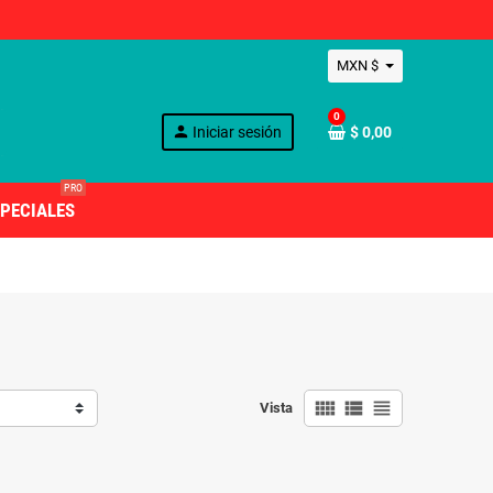
MXN $
0
person
Iniciar sesión
$ 0,00
PRO
PECIALES
view_comfy
view_list
view_headline
Vista