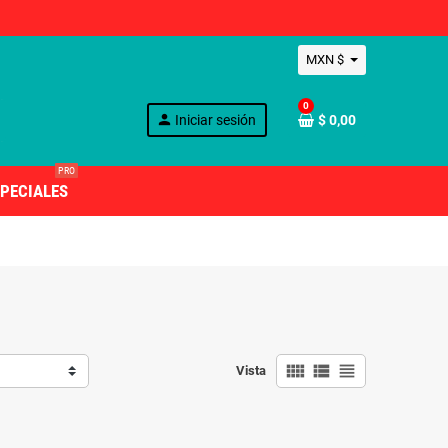
MXN $
0
person
Iniciar sesión
$ 0,00
PRO
PECIALES
view_comfy
view_list
view_headline
Vista