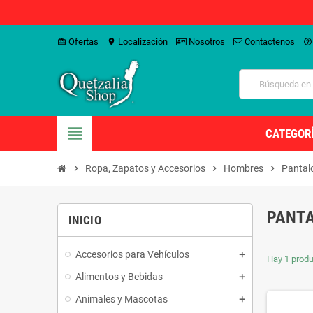
Ofertas
Localización
Nosotros
Contactenos
card_giftcard
location_on
help_outline
view_headline
CATEGOR
chevron_right
Ropa, Zapatos y Accesorios
chevron_right
Hombres
chevron_right
Pantal
PANT
INICIO
Accesorios para Vehículos
Hay 1 produ
Alimentos y Bebidas
Animales y Mascotas