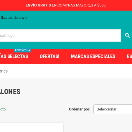
ENVÍO GRATIS
EN COMPRAS MAYORES A $500.
Gastos de envío
search
APROVECHA
ÍAS SELECTAS
OFERTAS!
MARCAS ESPECIALES
ES
ones
ALONES
cto.
Ordenar por:
Seleccionar