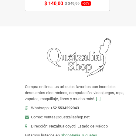
$ 140,00
$ 349,99
-60%
Compra en linea tus artículos favoritos con increíbles
descuentos electrónicos, computación, videojuegos, ropa,
zapatos, maquillaje, libros y mucho más!.
[...]
Whatsapp:
+52 5534292043
Correo: ventas@quetzaliashop.net
Dirección: Nezahualcoyotl, Estado de México
Estamos listados en
ShopMania
Juguetes