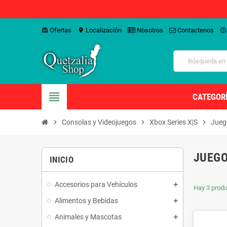
Ofertas
Localización
Nosotros
Contactenos
card_giftcard
location_on
help_outline
view_headline
CATEGOR
chevron_right
Consolas y Videojuegos
chevron_right
Xbox Series X|S
chevron_right
Jueg
JUEG
INICIO
Accesorios para Vehículos
Hay 3 produ
Alimentos y Bebidas
Animales y Mascotas