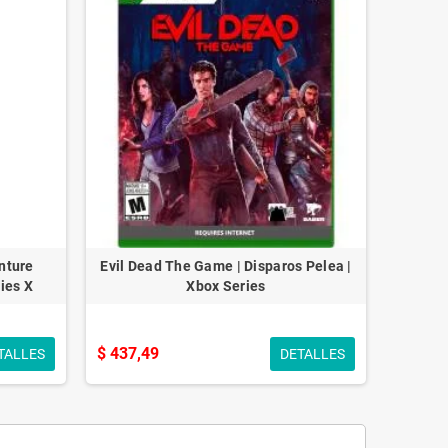
nture
Evil Dead The Game | Disparos Pelea |
ies X
Xbox Series
$ 437,49
TALLES
DETALLES