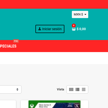
MXN $
0
person
Iniciar sesión
$ 0,00
PRO
PECIALES
view_comfy
view_list
view_headline
Vista