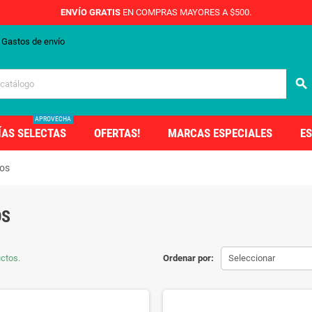
ENVÍO GRATIS
EN COMPRAS MAYORES A $500.
Gastos de envío
search
APROVECHA
ÍAS SELECTAS
OFERTAS!
MARCAS ESPECIALES
ES
os
OS
ctos.
Ordenar por:
Seleccionar