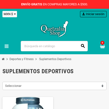
ENVÍO GRATIS
EN COMPRAS MAYORES A $500.
MXN $
person
Iniciar sesión
0
view_headline
search
chevron_right
chevron_right
Deportes y Fitness
Suplementos Deportivos
SUPLEMENTOS DEPORTIVOS
Seleccionar